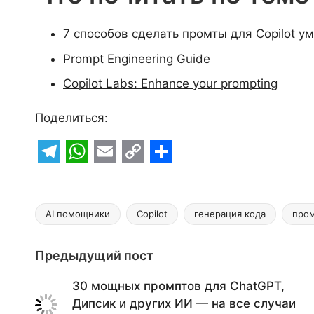
7 способов сделать промты для Copilot у
Prompt Engineering Guide
Copilot Labs: Enhance your prompting
Поделиться:
T
W
E
C
S
e
h
m
o
h
l
a
a
p
a
AI помощники
Copilot
генерация кода
пром
Метки:
e
t
i
y
r
Навигация
Предыдущий пост
g
s
l
L
e
r
A
i
по
30 мощных промптов для ChatGPT,
a
p
n
Дипсик и других ИИ — на все случаи