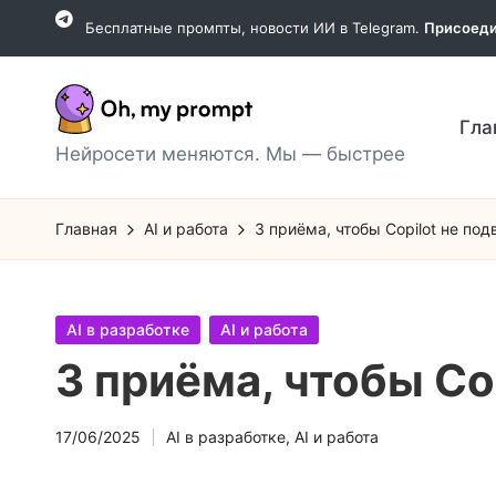
Бесплатные промпты, новости ИИ в Telegram.
Присоеди
Перейти
к
содержимому
Гла
O
Нейросети меняются. Мы — быстрее
h,
Главная
AI и работа
3 приёма, чтобы Copilot не под
m
y
Опубликовано
AI в разработке
AI и работа
p
в
3 приёма, чтобы Co
r
o
17/06/2025
AI в разработке
,
AI и работа
Опубликовано
в