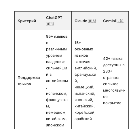
ChatGPT
Критерий
Claude
🇺🇸
Gemini
🇺🇸
🇺🇸
95+ языков
с
15+
различным
основных
уровнем
языков
42+ языка
владения;
включая
доступны в
сильнейши
английский,
230+
й в
французски
Поддержка
странах;
английском
й,
языков
сильное
,
немецкий,
многоязычн
испанском,
испанский,
ое
французско
японский,
покрытие
м,
китайский,
немецком,
корейский,
китайском,
арабский
японском