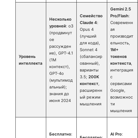
Gemini 2.5
Семейство
Pro/Flash
:
Несколько
Claude 4
:
Современн
уровней
: o3
Opus 4
ая
(продвинут
(лучший
производит
ое
для кода),
ельность,
рассужден
Sonnet 4
1M+
ие), GPT-4.1
Уровень
(сбалансир
токенов
(1M
интеллекта
ованный),
контекста
,
контекст),
варианты
интеграция
GPT-4o
3.5;
200K
с
(мультимод
контекст
,
сервисами
альный);
расширенн
Google,
знания до
ый режим
возможнос
июня 2024
мышления
ти
мышления
Бесплатно
:
AI Pro
:
Бесплатно
: