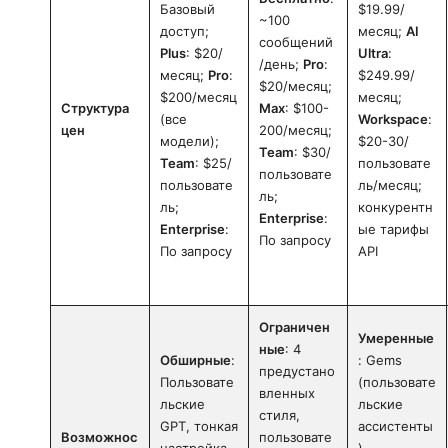
Базовый
$19.99/
~100
доступ;
месяц;
AI
сообщений
Plus
: $20/
Ultra
:
/день;
Pro
:
месяц;
Pro
:
$249.99/
$20/месяц;
$200/месяц
месяц;
Структура
Max
: $100-
(все
Workspace
:
цен
200/месяц;
модели);
$20-30/
Team
: $30/
Team
: $25/
пользовате
пользовате
пользовате
ль/месяц;
ль;
ль;
конкурентн
Enterprise
:
Enterprise
:
ые тарифы
По запросу
По запросу
API
Ограничен
Умеренные
ные
: 4
Обширные
:
: Gems
предустано
Пользовате
(пользовате
вленных
льские
льские
стиля,
GPT, тонкая
ассистенты
Возможнос
пользовате
настройка,
),