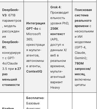
Grok 4
:
DeepSeek-
Поисковая
Производит
V3
: 671B
система
ельность
параметров
реального
Интеграция
уровня PhD,
, модель
времени
с
GPT-4o
с
256K
рассужден
нескольким
Microsoft
контекст
ия
и ИИ
365;
(API),
DeepSeek-
моделями
оркестраци
доступ к
R1
;
(GPT-4,
я мульти-
данным X/
конкурируе
Claude,
агентов,
веб в
т с GPT-
Gemini);
автономны
реальном
4o/Claude
780M
е агенты,
времени,
3.5 при
в 27
запросов/
ContextIQ
мульти-
раз
месяц
,
агентный
меньшей
включены
вариант
стоимости
цитаты
Heavy
Бесплатно
:
Базовые
Крайне
функции;