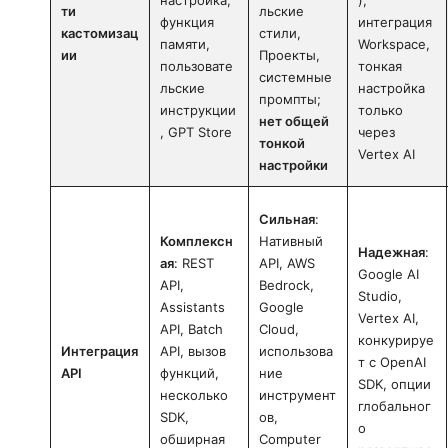
ти
льские
функция
интеграция
кастомизац
стили,
памяти,
Workspace,
ии
Проекты,
пользовате
тонкая
системные
льские
настройка
промпты;
инструкции
только
нет общей
, GPT Store
через
тонкой
Vertex AI
настройки
Сильная
:
Комплексн
Нативный
Надежная
:
ая
: REST
API, AWS
Google AI
API,
Bedrock,
Studio,
Assistants
Google
Vertex AI,
API, Batch
Cloud,
конкурируе
Интеграция
API, вызов
использова
т с OpenAI
API
функций,
ние
SDK, опции
несколько
инструмент
глобальног
SDK,
ов,
о
обширная
Computer