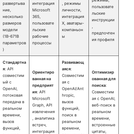
развертыва
интеграция
, режимы
пользовате
ние,
Microsoft
личности,
льские
несколько
365,
интеграция
инструкции
размеров
пользовате
X, аватары-
,
модели
льские
компаньон
предпочтен
(1B-671B
рабочие
ы
ия профиля
параметров
процессы
)
Стандартна
Развивающ
я
: API
аяся
:
Ориентиро
Оптимизир
совместим
Совместим
ванная на
ованная для
ый с
ая с
предприят
поиска
:
OpenAI,
OpenAI/Ant
ия
: API
Совместим
потоковая
hropic,
Microsoft
ая с OpenAI,
передача в
вызов
Graph, API
веб-поиск в
реальном
функций,
извлечения
реальном
времени,
поиск в
, аналитика
времени,
вызов
реальном
встреч,
встроенные
функций,
времени,
интеграция
цитаты,