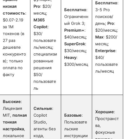
Бесплатно
:
низкая
Pro
: $20/
Бесплатно
:
3-5 Pro
стоимость
:
месяц;
Ограниченн
поисков/
$0.07-2.19
M365
ый Grok 3;
день;
Pro
:
за 1M
Copilot
:
Premium+
:
$20/месяц;
токенов (в
$30/
$40/месяц;
Max
: $200/
27 раз
пользовате
SuperGrok
:
месяц;
дешевле
ль/месяц;
$30/месяц;
Enterprise
:
конкуренто
специализи
Heavy
:
$40/
в); только
рованные
$300/месяц
пользовате
оплата по
решения
ль/месяц
факту
$50/
пользовате
ль
Высокие
:
Лицензия
Сильные
:
Хорошие
:
MIT,
полная
Copilot
Базовые
:
Пространст
тонкая
Studio,
Пользовате
ва,
настройка
,
агенты без
льские
фокусные
локальное
кода,
инструкции
режимы,