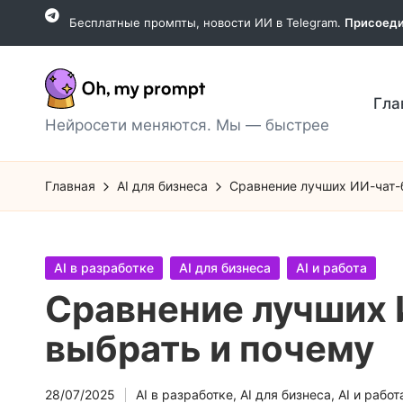
Бесплатные промпты, новости ИИ в Telegram.
Присоеди
Перейти
к
содержимому
Гла
O
Нейросети меняются. Мы — быстрее
h,
Главная
AI для бизнеса
Сравнение лучших ИИ-чат-б
m
y
Опубликовано
AI в разработке
AI для бизнеса
AI и работа
p
в
Сравнение лучших 
r
выбрать и почему
o
28/07/2025
AI в разработке
,
AI для бизнеса
,
AI и работ