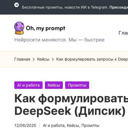
Бесплатные промпты, новости ИИ в Telegram.
Присоеди
Перейти
к
содержимому
Гла
O
Нейросети меняются. Мы — быстрее
h,
Главная
Кейсы
Как формулировать запросы к Deep
m
y
Опубликовано
AI и работа
Кейсы
Промпты
p
в
Как формулировать
r
DeepSeek (Дипсик)
o
12/06/2025
AI и работа
,
Кейсы
,
Промпты