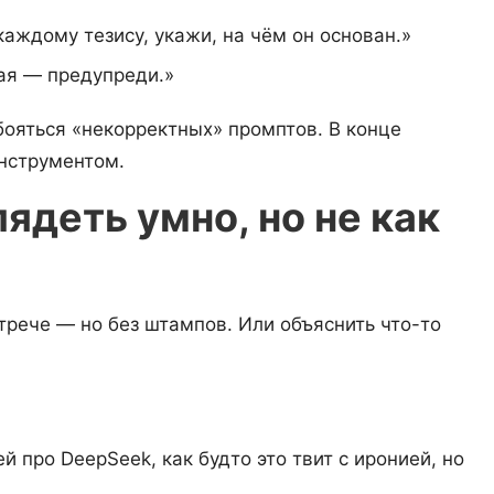
каждому тезису, укажи, на чём он основан.»
ая — предупреди.»
бояться «некорректных» промптов. В конце
инструментом.
ядеть умно, но не как
трече — но без штампов. Или объяснить что-то
й про DeepSeek, как будто это твит с иронией, но