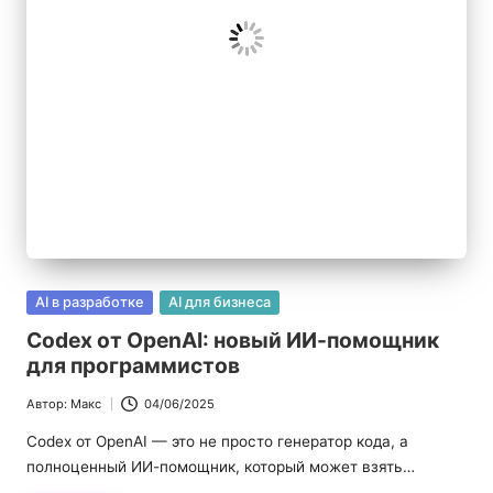
|
Б
л
о
г
п
р
о
Опубликовано
AI в разработке
AI для бизнеса
в
И
Codex от OpenAI: новый ИИ-помощник
для программистов
И
Автор:
Макс
04/06/2025
Запись
от
Codex от OpenAI — это не просто генератор кода, а
полноценный ИИ-помощник, который может взять…