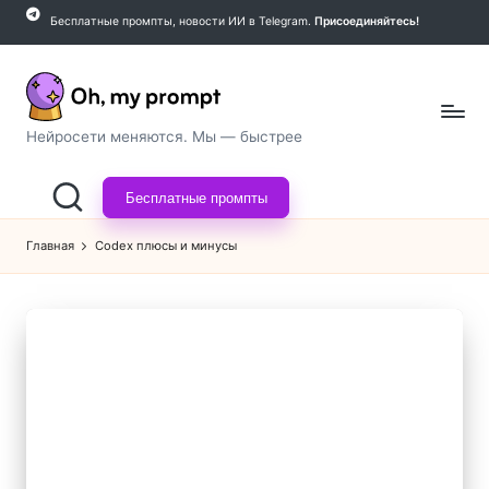
Бесплатные промпты, новости ИИ в Telegram.
Присоединяйтесь!
Перейти
к
содержимому
O
Нейросети меняются. Мы — быстрее
h,
Бесплатные промпты
m
y
Главная
Codex плюсы и минусы
p
r
o
m
p
t