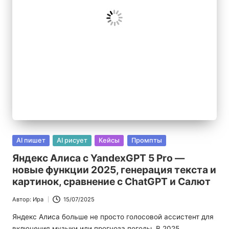
|
Б
л
о
г
п
р
о
Опубликовано
AI пишет
AI рисует
Кейсы
Промпты
в
И
Яндекс Алиса с YandexGPT 5 Pro —
новые функции 2025, генерация текста и
И
картинок, сравнение с ChatGPT и Салют
Автор:
Ира
15/07/2025
Запись
от
Яндекс Алиса больше не просто голосовой ассистент для
включения музыки или прогноза погоды. В 2025…