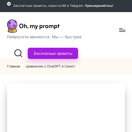
Бесплатные промпты, новости ИИ в Telegram.
Присоединяйтесь!
Перейти
к
содержимому
O
Нейросети меняются. Мы — быстрее
h,
Бесплатные промпты
m
y
Главная
сравнение с ChatGPT и Салют
p
r
o
m
p
t