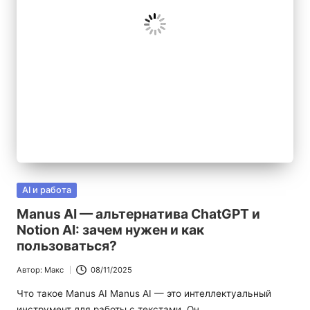
|
Б
л
о
г
п
р
о
Опубликовано
AI и работа
в
И
Manus AI — альтернатива ChatGPT и
Notion AI: зачем нужен и как
И
пользоваться?
Автор:
Макс
08/11/2025
Запись
от
Что такое Manus AI Manus AI — это интеллектуальный
инструмент для работы с текстами. Он…