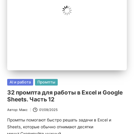
|
Б
л
о
г
п
р
о
Опубликовано
AI и работа
Промпты
в
И
32 промпта для работы в Excel и Google
Sheets. Часть 12
И
Автор:
Макс
01/09/2025
Запись
от
Промпты помогают быстро решать задачи в Excel и
Sheets, которые обычно отнимают десятки
минут.Скопируйте нужный…