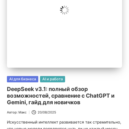
|
Б
л
о
г
п
р
о
Опубликовано
AI для бизнеса
AI и работа
в
И
DeepSeek v3.1: полный обзор
возможностей, сравнение с ChatGPT и
И
Gemini, гайд для новичков
Автор:
Макс
20/08/2025
Запись
от
Искусственный интеллект развивается так стремительно,
что новые модели появляются чуть ли не каждый месяц.