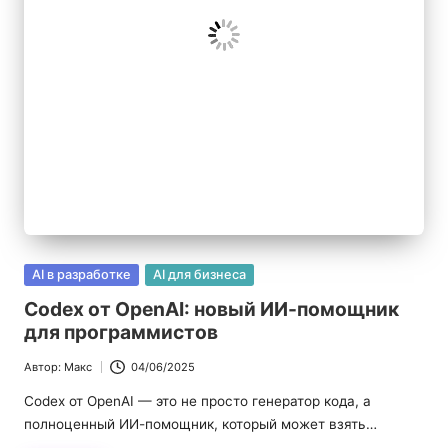
|
Б
л
о
г
п
р
о
Опубликовано
AI в разработке
AI для бизнеса
в
И
Codex от OpenAI: новый ИИ-помощник
для программистов
И
Автор:
Макс
04/06/2025
Запись
от
Codex от OpenAI — это не просто генератор кода, а
полноценный ИИ-помощник, который может взять…