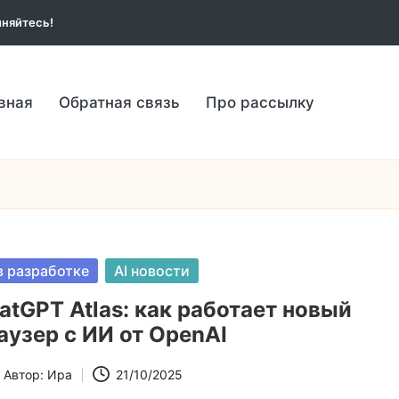
няйтесь!
вная
Обратная связь
Про рассылку
бликовано
 в разработке
AI новости
atGPT Atlas: как работает новый
аузер с ИИ от OpenAI
Автор:
Ира
21/10/2025
сь