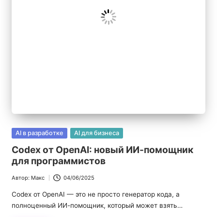
|
Б
л
о
г
п
р
о
Опубликовано
AI в разработке
AI для бизнеса
в
И
Codex от OpenAI: новый ИИ-помощник
для программистов
И
Автор:
Макс
04/06/2025
Запись
от
Codex от OpenAI — это не просто генератор кода, а
полноценный ИИ-помощник, который может взять…