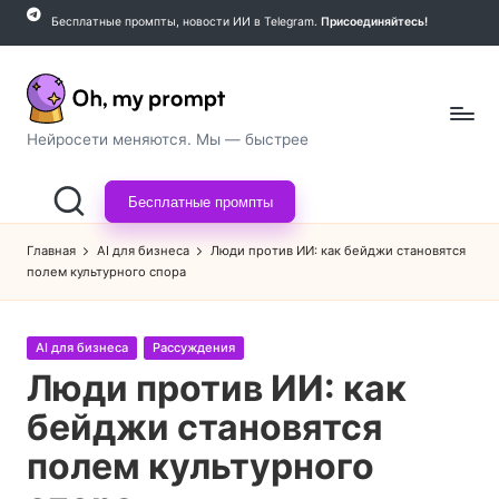
Бесплатные промпты, новости ИИ в Telegram.
Присоединяйтесь!
Перейти
к
содержимому
O
Нейросети меняются. Мы — быстрее
h,
Бесплатные промпты
m
y
Главная
AI для бизнеса
Люди против ИИ: как бейджи становятся
полем культурного спора
p
r
Опубликовано
AI для бизнеса
Рассуждения
o
в
Люди против ИИ: как
m
бейджи становятся
p
полем культурного
t